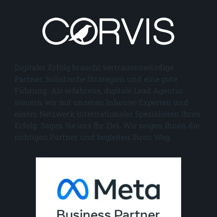
Digitaler Erfolg braucht vertrauenswürdige
Partner, holistische Strategien und eine gute
Führung. Als erfahrene, digitale Lead Agentur
steuern wir mit unseren Inhouse-Experten und
einem Netzwerk internationaler Spezialisten Ihren
Erfolg. Sagen Sie uns Ihr Ziel. Wir zeigen Ihnen die
richtigen Partner und begleiten Ihren Weg.